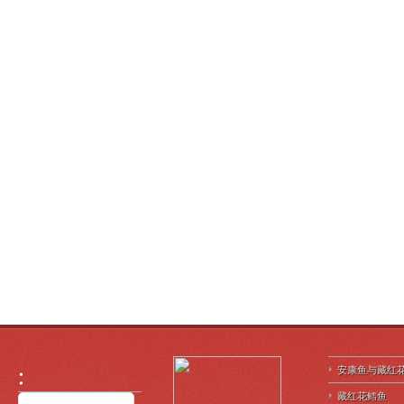
安康鱼与藏红
藏红花鳕鱼