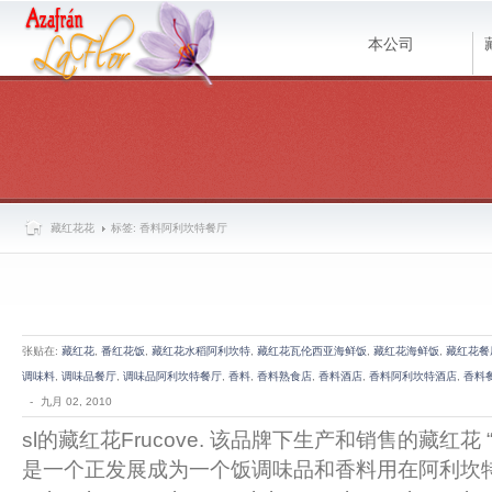
本公司
藏红花花
标签: 香料阿利坎特餐厅
张贴在:
藏红花
,
番红花饭
,
藏红花水稻阿利坎特
,
藏红花瓦伦西亚海鲜饭
,
藏红花海鲜饭
,
藏红花餐
调味料
,
调味品餐厅
,
调味品阿利坎特餐厅
,
香料
,
香料熟食店
,
香料酒店
,
香料阿利坎特酒店
,
香料
-
九月 02, 2010
sl的藏红花Frucove. 该品牌下生产和销售的藏红花 “Azafr
是一个正发展成为一个饭调味品和香料用在阿利坎特