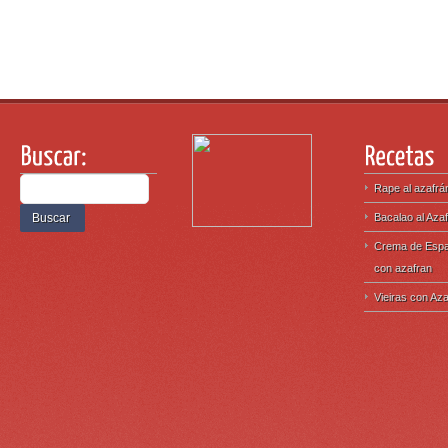
Rape al azafrá
Bacalao al Aza
Crema de Espa
con azafran
Vieiras con Az