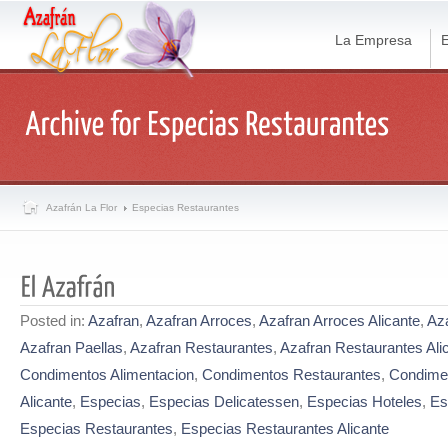
La Empresa
E
Azafrán La Flor
Especias Restaurantes
Posted in:
Azafran
,
Azafran Arroces
,
Azafran Arroces Alicante
,
Aza
Azafran Paellas
,
Azafran Restaurantes
,
Azafran Restaurantes Ali
Condimentos Alimentacion
,
Condimentos Restaurantes
,
Condime
Alicante
,
Especias
,
Especias Delicatessen
,
Especias Hoteles
,
Es
Especias Restaurantes
,
Especias Restaurantes Alicante