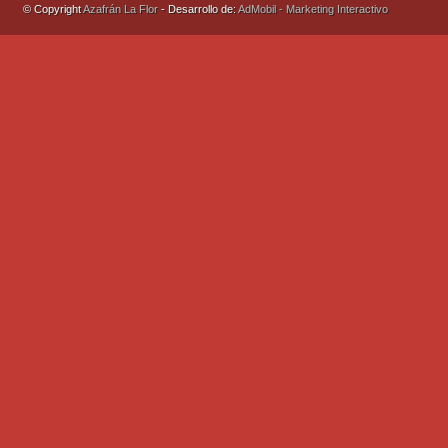
© Copyright
Azafrán La Flor
- Desarrollo de:
AdMobil - Marketing Interactivo