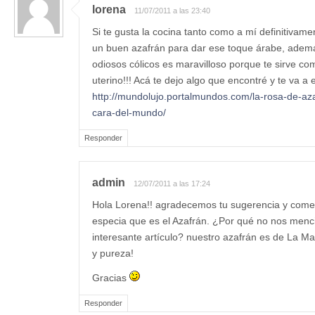
lorena
11/07/2011 a las 23:40
Si te gusta la cocina tanto como a mí definitivame
un buen azafrán para dar ese toque árabe, ademá
odiosos cólicos es maravilloso porque te sirve co
uterino!!! Acá te dejo algo que encontré y te va a 
http://mundolujo.portalmundos.com/la-rosa-de-az
cara-del-mundo/
Responder
admin
12/07/2011 a las 17:24
Hola Lorena!! agradecemos tu sugerencia y comen
especia que es el Azafrán. ¿Por qué no nos menc
interesante artículo? nuestro azafrán es de La M
y pureza!
Gracias
Responder