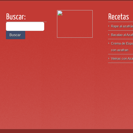
Rape al azafrá
Bacalao al Aza
Crema de Espa
con azafran
Vieiras con Az