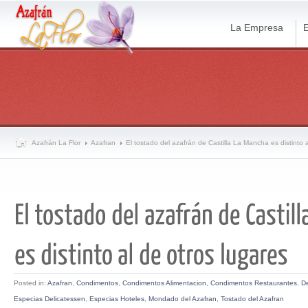
La Empresa
E
Azafrán La Flor
Azafran
El tostado del azafrán de Castilla La Mancha es distinto a
Posted in:
Azafran
,
Condimentos
,
Condimentos Alimentacion
,
Condimentos Restaurantes
,
De
Especias Delicatessen
,
Especias Hoteles
,
Mondado del Azafran
,
Tostado del Azafran