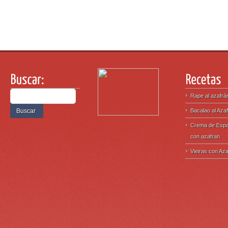
Rape al azafrá
Bacalao al Aza
Crema de Espa
con azafran
Vieiras con Az