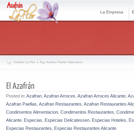
La Empresa
E
Azafrán La Flor
Tag: Azafran Paella Valenciana
Posted in:
Azafran
,
Azafran Arroces
,
Azafran Arroces Alicante
,
Aza
Azafran Paellas
,
Azafran Restaurantes
,
Azafran Restaurantes Ali
Condimentos Alimentacion
,
Condimentos Restaurantes
,
Condime
Alicante
,
Especias
,
Especias Delicatessen
,
Especias Hoteles
,
Es
Especias Restaurantes
,
Especias Restaurantes Alicante